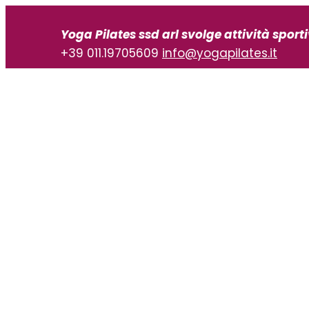
Vai
al
Yoga Pilates ssd arl svolge attività sport
contenuto
+39 011.19705609
info@yogapilates.it