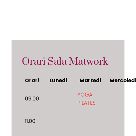
Orari Sala Matwork
Orari
Lunedì
Martedì
Mercoled
YOGA
09.00
PILATES
11.00