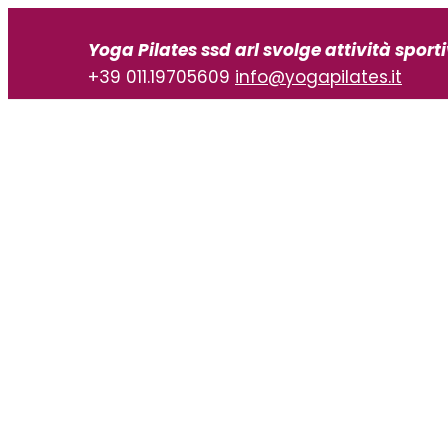
Vai
al
Yoga Pilates ssd arl svolge attività sport
contenuto
+39 011.19705609
info@yogapilates.it