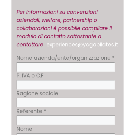
Per informazioni su convenzioni
aziendali, welfare, partnership o
collaborazioni è possibile compilare il
modulo di contatto sottostante o
contattare
experiences@yogapilates.it
Nome azienda/ente/organizzazione
*
P. IVA o C.F.
Ragione sociale
Referente
*
Nome