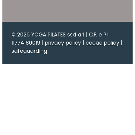
© 2026 YOGA PILATES ssd arl | C.F. e P.I.
11774180019 |
privacy policy
|
cookie policy
|
safeguarding