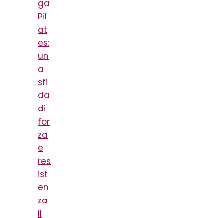
ga
Pil
at
es:
un
a
sfi
da
di
for
za
e
res
ist
en
za
Il