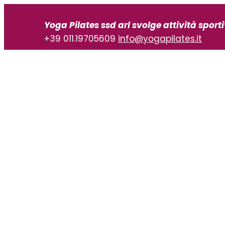
Vai
al
Yoga Pilates ssd arl svolge attività sport
contenuto
+39 011.19705609
info@yogapilates.it