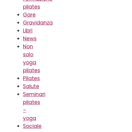
pilates
Gare
Gravidanza
Libri
News
Non
solo
yoga
pilates
Pilates
Salute
Seminari
pilates
–
yoga
Sociale