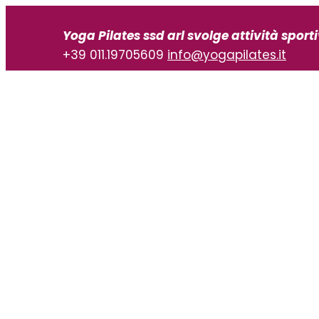
Vai
al
Yoga Pilates ssd arl svolge attività sport
contenuto
+39 011.19705609
info@yogapilates.it