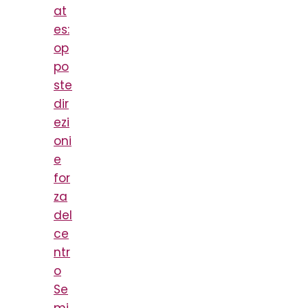
at
es:
op
po
ste
dir
ezi
oni
e
for
za
del
ce
ntr
o
Se
mi