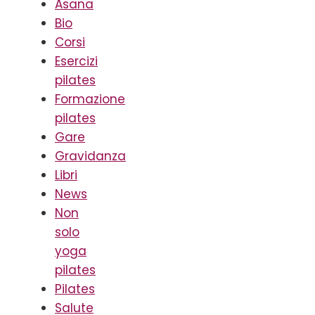
Asana
Bio
Corsi
Esercizi
pilates
Formazione
pilates
Gare
Gravidanza
Libri
News
Non
solo
yoga
pilates
Pilates
Salute