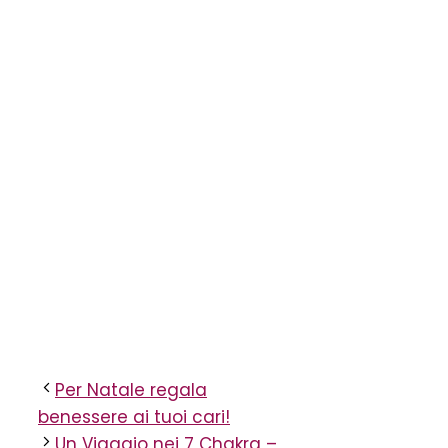
foto creata da nakaridore –
it.freepik.com
Per Natale regala
benessere ai tuoi cari!
Un Viaggio nei 7 Chakra –