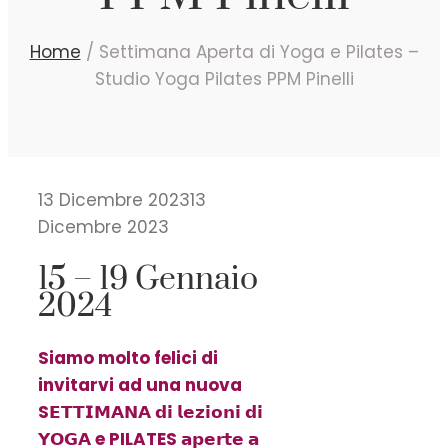
Home
/
Settimana Aperta di Yoga e Pilates –
Studio Yoga Pilates PPM Pinelli
13 Dicembre 2023
13
Dicembre 2023
15 – 19 Gennaio
2024
Siamo molto felici di
invitarvi ad una nuova
S𝗘𝗧𝗧𝗜𝗠𝗔𝗡𝗔 𝗱𝗶 𝗹𝗲𝘇𝗶𝗼𝗻𝗶 𝗱𝗶
𝗬𝗢𝗚𝗔 e PILATES 𝗮𝗽𝗲𝗿𝘁𝗲 𝗮