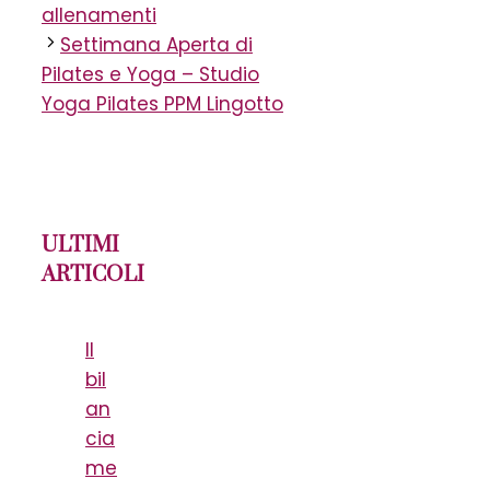
allenamenti
Settimana Aperta di
Pilates e Yoga – Studio
Yoga Pilates PPM Lingotto
ULTIMI
ARTICOLI
Il
bil
an
cia
me