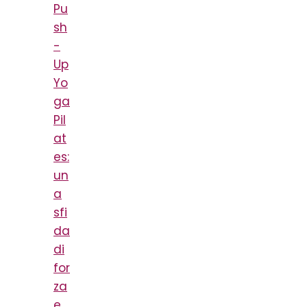
Pu
sh
-
Up
Yo
ga
Pil
at
es:
un
a
sfi
da
di
for
za
e