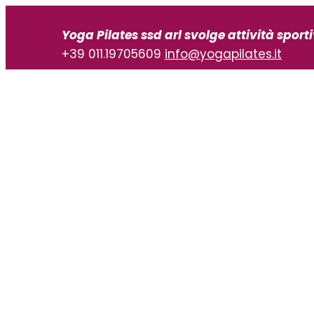
Vai
al
Yoga Pilates ssd arl svolge attività sport
contenuto
+39 011.19705609
info@yogapilates.it