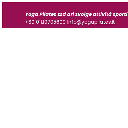
Vai
al
Yoga Pilates ssd arl svolge attività sport
contenuto
+39 011.19705609
info@yogapilates.it