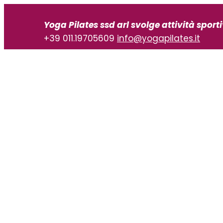
Vai
al
Yoga Pilates ssd arl svolge attività sport
contenuto
+39 011.19705609
info@yogapilates.it