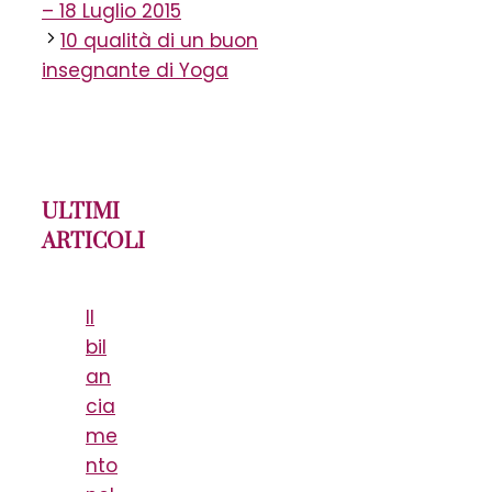
– 18 Luglio 2015
10 qualità di un buon
insegnante di Yoga
ULTIMI
ARTICOLI
Il
bil
an
cia
me
nto