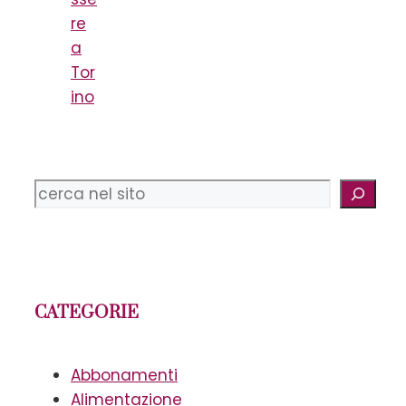
re
a
Tor
ino
Cerca
CATEGORIE
Abbonamenti
Alimentazione