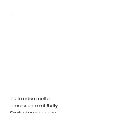
U
n’altra idea molto
interessante è il
Belly
Cast
: si prepara una