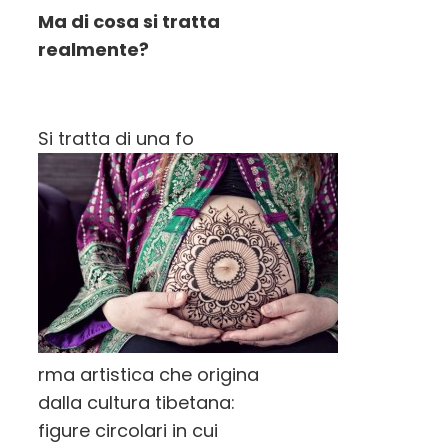
Ma di cosa si tratta
realmente?
Si tratta di
una f
o
rma ar
tistica
che origina
d
all
a
cultura tibetana:
figure ci
rcolari in cui