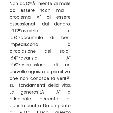
Non câ€™Ã¨ niente di male
ad essere ricchi ma il
problema Ã¨ di essere
ossessionati dal denaro.
Lâ€™avarizia e
lâ€™accumulo di beni
impediscono la
circolazione dei soldi;
lâ€™avarizia Ã¨
lâ€™espressione di un
cervello egoista e primitivo,
che non conosce la veritÃ
sui fondamenti della vita.
La generositÃ Ã¨ la
principale corrente di
questo centro. Da un punto
di vista fisico, questo