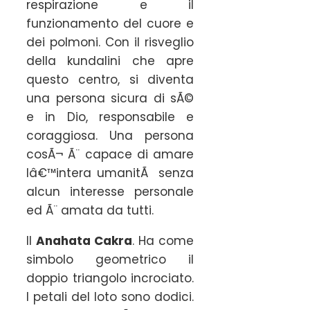
respirazione e il
funzionamento del cuore e
dei polmoni. Con il risveglio
della kundalini che apre
questo centro, si diventa
una persona sicura di sÃ©
e in Dio, responsabile e
coraggiosa. Una persona
cosÃ¬ Ã¨ capace di amare
lâ€™intera umanitÃ senza
alcun interesse personale
ed Ã¨ amata da tutti.
Il
Anahata Cakra
. Ha come
simbolo geometrico il
doppio triangolo incrociato.
I petali del loto sono dodici.