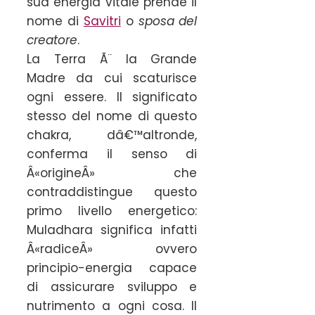
sua energia vitale prende il
nome di
Savitri
o
sposa del
creatore
.
La Terra Ã¨ la Grande
Madre da cui scaturisce
ogni essere. Il significato
stesso del nome di questo
chakra, dâ€™altronde,
conferma il senso di
Â«origineÂ» che
contraddistingue questo
primo livello energetico:
Muladhara significa infatti
Â«radiceÂ» ovvero
principio-energia capace
di assicurare sviluppo e
nutrimento a ogni cosa. Il