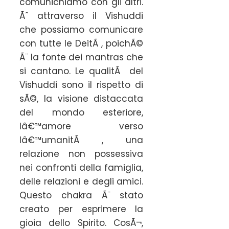
comunichiamo con gli altri.
Ãˆ attraverso il Vishuddi
che possiamo comunicare
con tutte le DeitÃ , poichÃ©
Ã¨ la fonte dei mantras che
si cantano. Le qualitÃ del
Vishuddi sono il rispetto di
sÃ©, la visione distaccata
del mondo esteriore,
lâ€™amore verso
lâ€™umanitÃ , una
relazione non possessiva
nei confronti della famiglia,
delle relazioni e degli amici.
Questo chakra Ã¨ stato
creato per esprimere la
gioia dello Spirito. CosÃ¬,