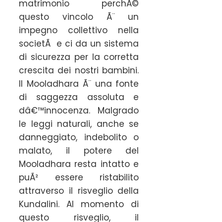
matrimonio perchÃ©
questo vincolo Ã¨ un
impegno collettivo nella
societÃ e ci da un sistema
di sicurezza per la corretta
crescita dei nostri bambini.
Il Mooladhara Ã¨ una fonte
di saggezza assoluta e
dâ€™innocenza. Malgrado
le leggi naturali, anche se
danneggiato, indebolito o
malato, il potere del
Mooladhara resta intatto e
puÃ² essere ristabilito
attraverso il risveglio della
Kundalini. Al momento di
questo risveglio, il