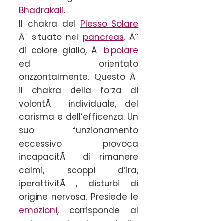
Bhadrakali
.
Il chakra del
Plesso Solare
Ã¨ situato nel
pancreas
. Ãˆ
di colore giallo, Ã¨
bipolare
ed orientato
orizzontalmente. Questo Ã¨
il chakra della forza di
volontÃ individuale, del
carisma e dell’efficenza. Un
suo funzionamento
eccessivo provoca
incapacitÃ di rimanere
calmi, scoppi d’ira,
iperattivitÃ , disturbi di
origine nervosa. Presiede le
emozioni
, corrisponde al