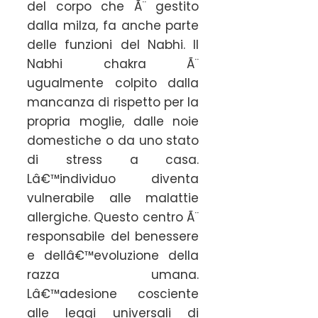
del corpo che Ã¨ gestito
dalla milza, fa anche parte
delle funzioni del Nabhi. Il
Nabhi chakra Ã¨
ugualmente colpito dalla
mancanza di rispetto per la
propria moglie, dalle noie
domestiche o da uno stato
di stress a casa.
Lâ€™individuo diventa
vulnerabile alle malattie
allergiche. Questo centro Ã¨
responsabile del benessere
e dellâ€™evoluzione della
razza umana.
Lâ€™adesione cosciente
alle leggi universali di