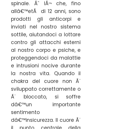
spinale. Ãˆ lÃ¬ che, fino
allâ€™etÃ di 12 anni, sono
prodotti gli anticorpi e
inviati nel nostro sistema
sottile, aiutandoci a lottare
contro gli attacchi esterni
al nostro corpo e psiche, e
proteggendoci da malattie
e intrusioni nocive durante
la nostra vita. Quando il
chakra del cuore non Ã¨
sviluppato correttamente o
Ã¨ bloccato, si soffre
dâ€™un importante
sentimento
dâ€™insicurezza. Il cuore Ã¨
il punto centrale della