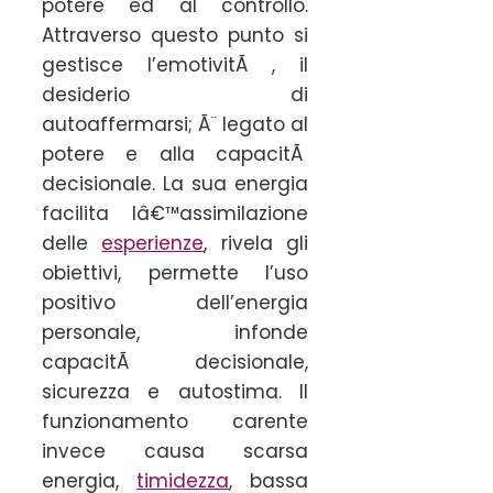
potere ed al controllo.
Attraverso questo punto si
gestisce l’emotivitÃ , il
desiderio di
autoaffermarsi; Ã¨ legato al
potere e alla capacitÃ
decisionale. La sua energia
facilita lâ€™assimilazione
delle
esperienze
, rivela gli
obiettivi, permette l’uso
positivo dell’energia
personale, infonde
capacitÃ decisionale,
sicurezza e autostima. Il
funzionamento carente
invece causa scarsa
energia,
timidezza
, bassa