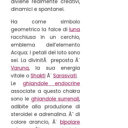
diviene realmente creativi,
dinamici e spontanei.
Ha come simbolo
geometrico la falce di
luna
racchiusa in un cerchio,
emblema dell’elemento
Acqua; i petali del loto sono
sei. La divinitÃ preposta Ã¨
Varuna
, la sua energia
vitale o
Shakti
Ã¨
Sarasvati
.
Le
ghiandole endocrine
associate a questo chakra
sono le
ghiandole surrenali
,
adibite alla produzione di
steroidei e adrenalina. Ãˆ di
colore arancio, Ã¨
bipolare