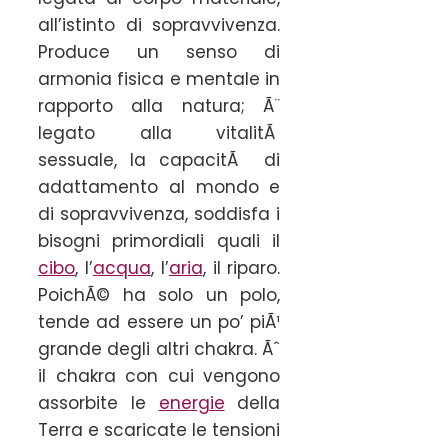
all’istinto di sopravvivenza.
Produce un senso di
armonia fisica e mentale in
rapporto alla natura; Ã¨
legato alla vitalitÃ
sessuale, la capacitÃ di
adattamento al mondo e
di sopravvivenza, soddisfa i
bisogni primordiali quali il
cibo
, l’
acqua
, l’
aria
, il riparo.
PoichÃ© ha solo un polo,
tende ad essere un po’ piÃ¹
grande degli altri chakra. Ãˆ
il chakra con cui vengono
assorbite le
energie
della
Terra e scaricate le tensioni