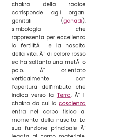
chakra della radice
corrisponde agli organi
genitali (
gonadi
),
simbologia che
rappresenta per eccellenza
la fertilitÃ e la nascita
della vita. Ãˆ di colore rosso
ed ha soltanto una metÃ o
polo. Ãˆ orientato
verticalmente con
l’apertura dell’imbuto che
indica verso la
Terra
. Ãˆ il
chakra da cui la
coscienza
entra nel corpo fisico al
momento della nascita. La
sua funzione principale Ã¨
legata al corpo materiale,