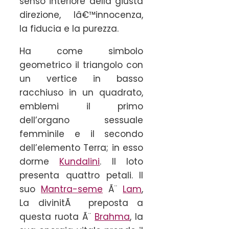
senso interiore della giusta
direzione, lâ€™innocenza,
la fiducia e la purezza.
Ha come simbolo
geometrico il triangolo con
un vertice in basso
racchiuso in un quadrato,
emblemi il primo
dell’organo sessuale
femminile e il secondo
dell’elemento Terra; in esso
dorme
Kundalini
. Il loto
presenta quattro petali. Il
suo
Mantra-seme
Ã¨
Lam
,
La divinitÃ preposta a
questa ruota Ã¨
Brahma
, la