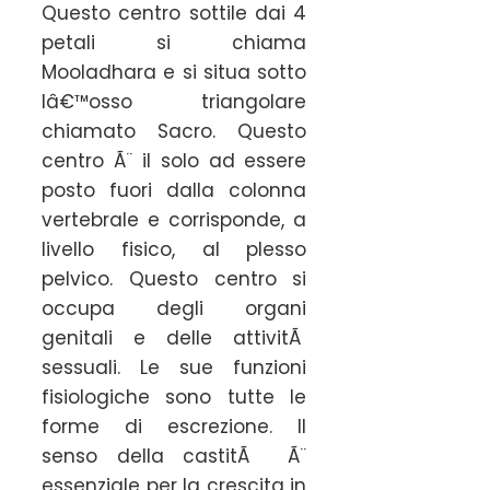
Questo centro sottile dai 4
petali si chiama
Mooladhara e si situa sotto
lâ€™osso triangolare
chiamato Sacro. Questo
centro Ã¨ il solo ad essere
posto fuori dalla colonna
vertebrale e corrisponde, a
livello fisico, al plesso
pelvico. Questo centro si
occupa degli organi
genitali e delle attivitÃ
sessuali. Le sue funzioni
fisiologiche sono tutte le
forme di escrezione. Il
senso della castitÃ Ã¨
essenziale per la crescita in