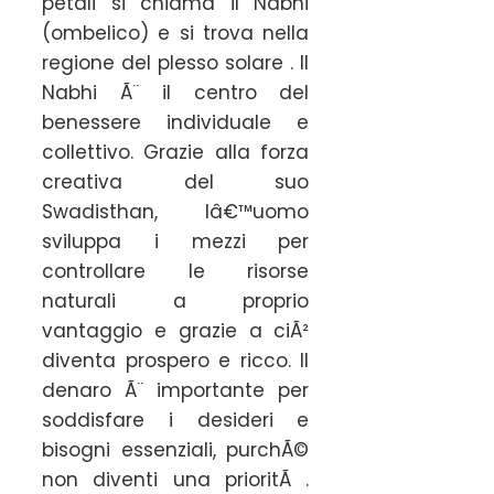
petali si chiama il Nabhi
(ombelico) e si trova nella
regione del plesso solare . Il
Nabhi Ã¨ il centro del
benessere individuale e
collettivo. Grazie alla forza
creativa del suo
Swadisthan, lâ€™uomo
sviluppa i mezzi per
controllare le risorse
naturali a proprio
vantaggio e grazie a ciÃ²
diventa prospero e ricco. Il
denaro Ã¨ importante per
soddisfare i desideri e
bisogni essenziali, purchÃ©
non diventi una prioritÃ .