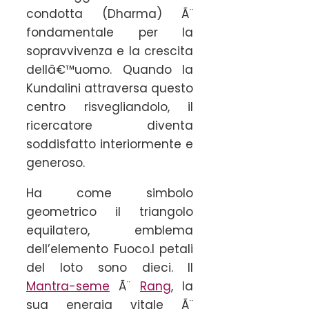
condotta (Dharma) Ã¨
fondamentale per la
sopravvivenza e la crescita
dellâ€™uomo. Quando la
Kundalini attraversa questo
centro risvegliandolo, il
ricercatore diventa
soddisfatto interiormente e
generoso.
Ha come simbolo
geometrico il triangolo
equilatero, emblema
dell’elemento Fuoco.I petali
del loto sono dieci. Il
Mantra-seme
Ã¨
Rang
, la
sua energia vitale Ã¨