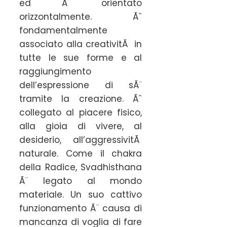
ed Ã¨ orientato
orizzontalmente. Ãˆ
fondamentalmente
associato alla creativitÃ in
tutte le sue forme e al
raggiungimento
dell’espressione di sÃ¨
tramite la creazione. Ãˆ
collegato al piacere fisico,
alla gioia di vivere, al
desiderio, all’aggressivitÃ
naturale. Come il chakra
della Radice, Svadhisthana
Ã¨ legato al mondo
materiale. Un suo cattivo
funzionamento Ã¨ causa di
mancanza di voglia di fare