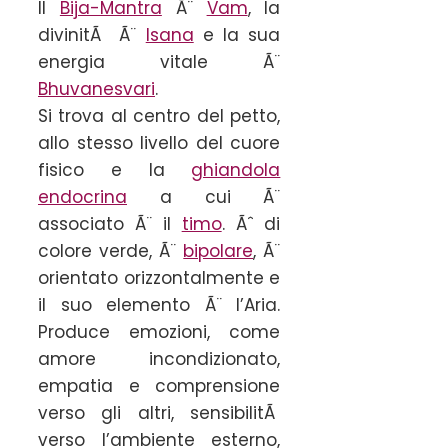
Il
Bija-Mantra
Ã¨
Vam
, la
divinitÃ Ã¨
Isana
e la sua
energia vitale Ã¨
Bhuvanesvari
.
Si trova al centro del petto,
allo stesso livello del cuore
fisico e la
ghiandola
endocrina
a cui Ã¨
associato Ã¨ il
timo
. Ãˆ di
colore verde, Ã¨
bipolare
, Ã¨
orientato orizzontalmente e
il suo elemento Ã¨ l’Aria.
Produce emozioni, come
amore incondizionato,
empatia e comprensione
verso gli altri, sensibilitÃ
verso l’ambiente esterno,