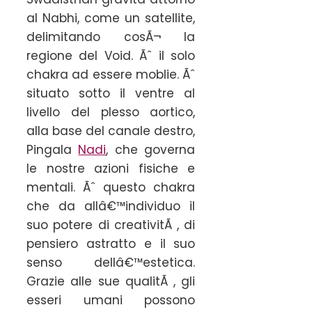
al Nabhi, come un satellite,
delimitando cosÃ¬ la
regione del Void. Ãˆ il solo
chakra ad essere moblie. Ãˆ
situato sotto il ventre al
livello del plesso aortico,
alla base del canale destro,
Pingala
Nadi
, che governa
le nostre azioni fisiche e
mentali. Ãˆ questo chakra
che da allâ€™individuo il
suo potere di creativitÃ , di
pensiero astratto e il suo
senso dellâ€™estetica.
Grazie alle sue qualitÃ , gli
esseri umani possono