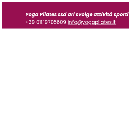
Vai
al
Yoga Pilates ssd arl svolge attività sport
contenuto
+39 011.19705609
info@yogapilates.it