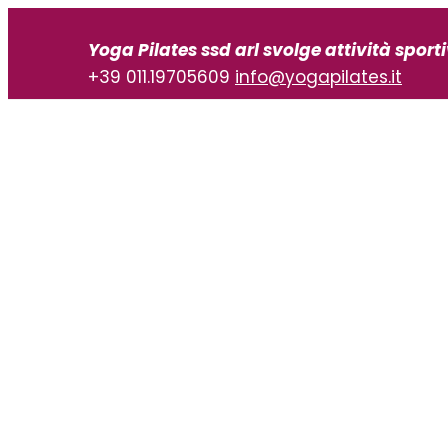
Vai
al
Yoga Pilates ssd arl svolge attività sport
contenuto
+39 011.19705609
info@yogapilates.it