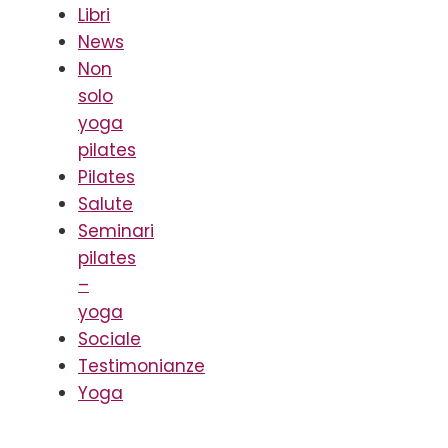
Libri
News
Non
solo
yoga
pilates
Pilates
Salute
Seminari
pilates
–
yoga
Sociale
Testimonianze
Yoga