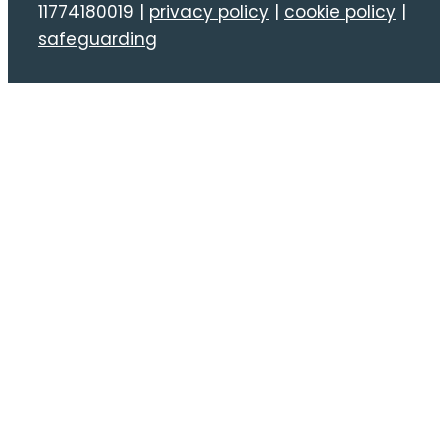
11774180019 |
privacy policy
|
cookie policy
|
safeguarding