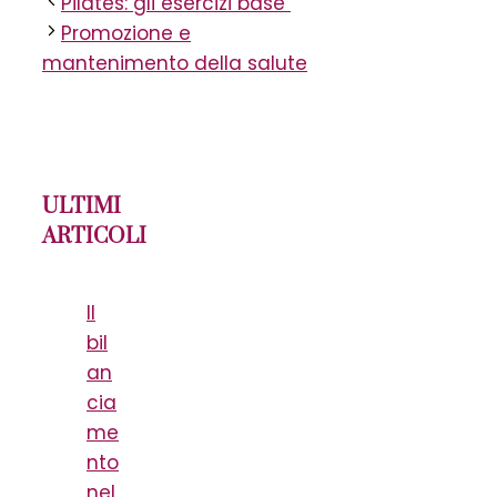
Pilates: gli esercizi base
Promozione e
mantenimento della salute
ULTIMI
ARTICOLI
Il
bil
an
cia
me
nto
nel