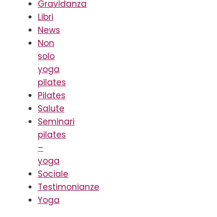
Gravidanza
Libri
News
Non
solo
yoga
pilates
Pilates
Salute
Seminari
pilates
–
yoga
Sociale
Testimonianze
Yoga