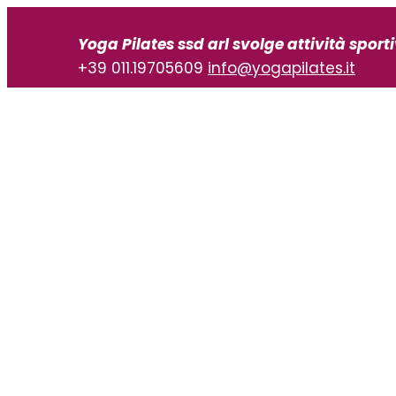
Vai
al
Yoga Pilates ssd arl svolge attività sport
contenuto
+39 011.19705609
info@yogapilates.it