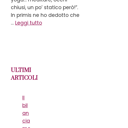
chiusi, un po’ statico però!”.
In primis ne ho dedotto che
…
Leggi tutto
ULTIMI
ARTICOLI
Il
bil
an
cia