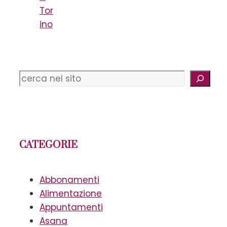
Tor
ino
Cerca
CATEGORIE
Abbonamenti
Alimentazione
Appuntamenti
Asana