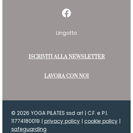
Facebook
Lingotto
ISCRIVITI ALLA NEWSLETTER
LAVORA CON NOI
© 2026 YOGA PILATES ssd arl | C.F. e P.I.
11774180019 |
privacy policy
|
cookie policy
|
safeguarding