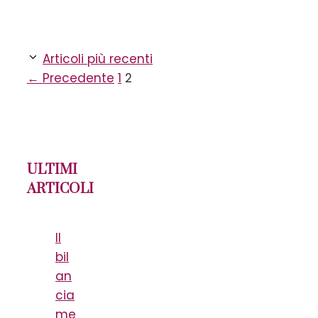
Articoli più recenti
Pagina
Pagina
←
Precedente
1
2
ULTIMI
ARTICOLI
Il
bil
an
cia
me