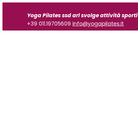
Vai
al
Yoga Pilates ssd arl svolge attività sport
contenuto
+39 011.19705609
info@yogapilates.it