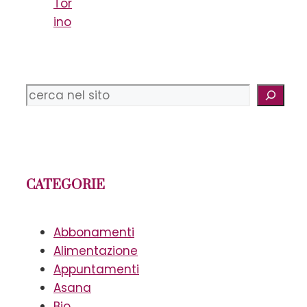
Tor
ino
Cerca
CATEGORIE
Abbonamenti
Alimentazione
Appuntamenti
Asana
Bio