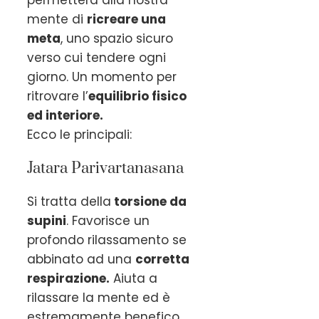
permetterà alla nostra
mente di
ricreare una
meta
, uno spazio sicuro
verso cui tendere ogni
giorno. Un momento per
ritrovare l’
equilibrio fisico
ed interiore.
Ecco le principali:
Jatara Parivartanasana
Si tratta della
torsione da
supini
. Favorisce un
profondo rilassamento se
abbinato ad una
corretta
respirazione.
Aiuta a
rilassare la mente ed è
estremamente benefico