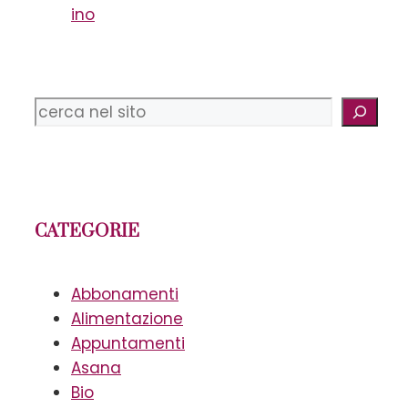
ino
Cerca
CATEGORIE
Abbonamenti
Alimentazione
Appuntamenti
Asana
Bio